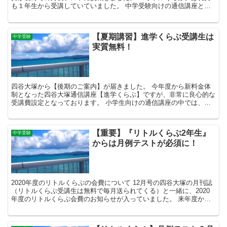
も１年生から受講していていました。 中学受験向けの通信講座とし
て、素晴らしい内容であったため、長男に倣って次男も受講...
【夏期講習】進学くらぶ受講生は
中学受験
実質無料！
四谷大塚から【後期のご案内】が届きました。 今年度から新料金体
制となった四谷大塚通信講座【進学くらぶ】ですが、非常に良心的な
受講費設定となっております。 小学生向けの通信講座の中では、四
谷大塚【進学くらぶ】の受講費は高めに設定されております...
【重要】『リトルくらぶ2年生』
中学受験
からは月例テストが必須に！
2020年度のリトルくらぶの会費について 12月号の四谷大塚の月刊誌
（リトルくらぶ受講生は無料で毎月送られてくる）と一緒に、2020
年度のリトルくらぶ会費のお知らせが入っていました。 来年度から2
年生、3年生のカリキュラムに月例テストが加わ...