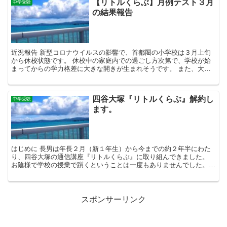
【リトルくらぶ】月例テスト３月
中学受験
の結果報告
近況報告 新型コロナウイルスの影響で、首都圏の小学校は３月上旬
から休校状態です。 休校中の家庭内での過ごし方次第で、学校が始
まってからの学力格差に大きな開きが生まれそうです。 また、大手
中学受験塾では春期講習を通常通り開催していますが、例年...
四谷大塚『リトルくらぶ』解約し
中学受験
ます。
はじめに 長男は年長２月（新１年生）から今までの約２年半にわた
り、四谷大塚の通信講座『リトルくらぶ』に取り組んできました。
お陰様で学校の授業で躓くということは一度もありませんでした。
そして、毎日の国語と算数のワークが長男にとって朝のルー...
スポンサーリンク