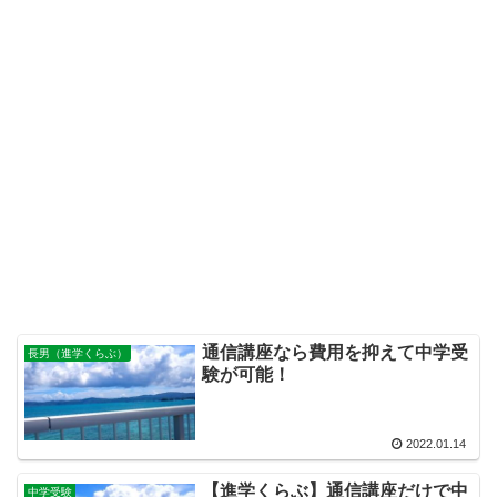
通信講座なら費用を抑えて中学受
長男（進学くらぶ）
験が可能！
2022.01.14
【進学くらぶ】通信講座だけで中
中学受験