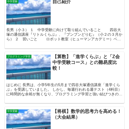
自己紹介
中学受験
長男（小３） １ 中学受験に向けて取り組んでいること 四谷大
塚の通信講座『リトルくらぶ』、『ブンブンどりむ』（小２の３月か
ら） ２ 習いごと ロボット教室（ヒューマンアカデミー）ベー
シックコース 将棋（将棋検定７級） そろば...
【算数】「進学くらぶ」と「Z会
プログラミング学習
中学受験コース」との難易度比
較！
はじめに 長男は、小学5年生の5月まで四谷大塚通信講座「進学くら
ぶ」を受講していました。 しかし、毎週行われる週テスト（4科目）
に時間的な余裕が無くなり、プログラミング学習と強い結びつきのあ
る「算数」に学習の的を絞り込み、単科受講が可能なZ...
【将棋】数学的思考力を高める！
中学受験
（大会結果）