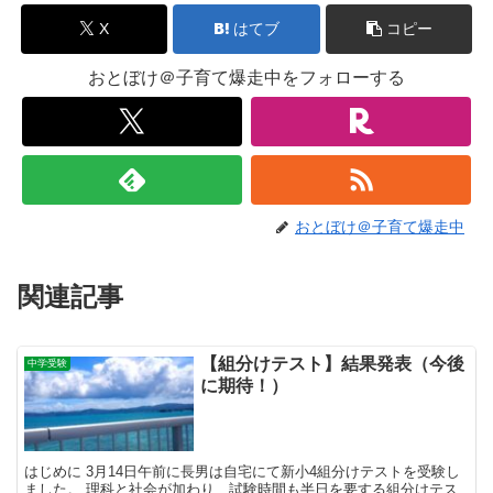
X
はてブ
コピー
おとぼけ＠子育て爆走中をフォローする
おとぼけ＠子育て爆走中
関連記事
【組分けテスト】結果発表（今後
中学受験
に期待！）
はじめに 3月14日午前に長男は自宅にて新小4組分けテストを受験し
ました。 理科と社会が加わり、試験時間も半日を要する組分けテス