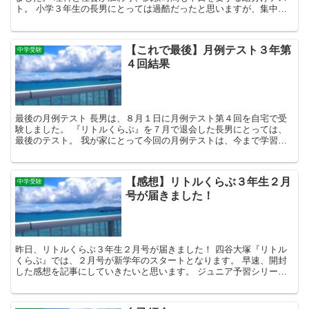
ト。 小学３年生の長男にとっては過酷だったと思いますが、集中力
を切らすことなく最後まで頑張ってくれました。 この...
【これで最後】月例テスト３年第
中学受験
４回結果
最後の月例テスト 長男は、８月１日に月例テスト第４回を自宅で受
験しました。 『リトルくらぶ』を７月で退会した長男にとっては、
最後のテスト。 我が家にとって今回の月例テストは、今まで学習し
てきた『リトルくらぶ』の総復習テストの位置づけです。 ...
【感想】リトルくらぶ３年生２月
中学受験
号が届きました！
昨日、リトルくらぶ３年生２月号が届きました！ 四谷大塚『リトル
くらぶ』では、２月号が新学年のスタートとなります。 早速、開封
した感想を記事にしていきたいと思います。 ジュニア予習シリーズ
について ジュニア予習シリーズは、『リトルくらぶ』のメ...