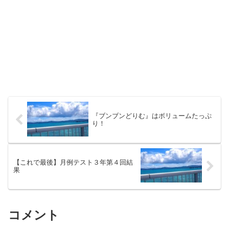
『ブンブンどりむ』はボリュームたっぷ
り！
【これで最後】月例テスト３年第４回結
果
コメント