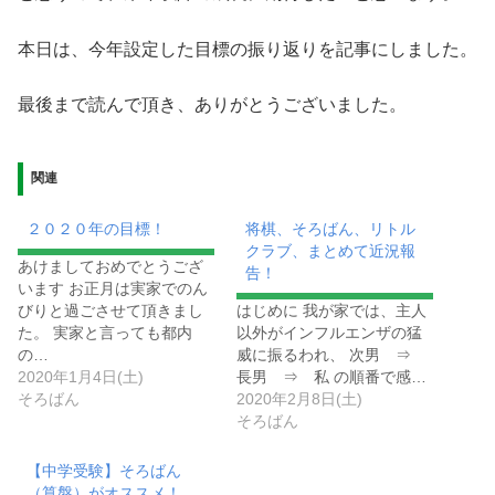
本日は、今年設定した目標の振り返りを記事にしました。
最後まで読んで頂き、ありがとうございました。
関連
２０２０年の目標！
将棋、そろばん、リトル
クラブ、まとめて近況報
あけましておめでとうござ
告！
います お正月は実家でのん
びりと過ごさせて頂きまし
はじめに 我が家では、主人
た。 実家と言っても都内
以外がインフルエンザの猛
の…
威に振るわれ、 次男 ⇒
2020年1月4日(土)
長男 ⇒ 私 の順番で感…
そろばん
2020年2月8日(土)
そろばん
【中学受験】そろばん
（算盤）がオススメ！