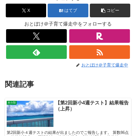
X
はてブ
コピー
おとぼけ＠子育て爆走中をフォローする
おとぼけ＠子育て爆走中
関連記事
【第2回新小4週テスト】結果報告
未分類
（上昇）
第2回新小４週テストの結果が出ましたのでご報告します。 算数86点