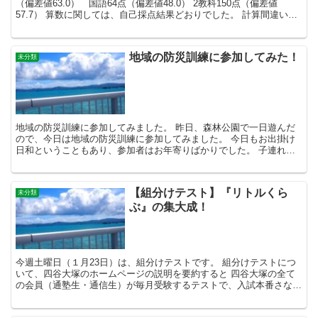
（偏差値63.0） 国語64点（偏差値48.0） 2教科150点（偏差値
57.7） 算数に関しては、自己採点結果どおりでした。 計算間違いを
1問に抑えられたことが、高得点に繋...
地域の防災訓練に参加してみた！
未分類
地域の防災訓練に参加してみました。 昨日、森林公園で一日遊んだ
ので、今日は地域の防災訓練に参加してみました。 今日もお出掛け
日和ということもあり、参加者はお年寄りばかりでした。 子連れは2
組だけで、参加人数は20名程といったところでしょうか...
【組分けテスト】『リトルくら
未分類
ぶ』の集大成！
今週土曜日（１月23日）は、組分けテストです。 組分けテストにつ
いて、四谷大塚のホームページの説明を要約すると 四谷大塚の全て
の会員（通塾生・通信生）が毎月受験するテストで、入試本番さなが
らの学力の競争ができる判定精度もレベルも高いテストで...