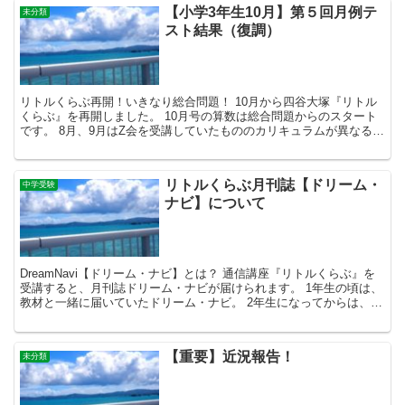
【小学3年生10月】第５回月例テ
未分類
スト結果（復調）
リトルくらぶ再開！いきなり総合問題！ 10月から四谷大塚『リトル
くらぶ』を再開しました。 10月号の算数は総合問題からのスタート
です。 8月、9月はZ会を受講していたもののカリキュラムが異なるた
め、学習の抜け落ちている部分がないかと心配して...
リトルくらぶ月刊誌【ドリーム・
中学受験
ナビ】について
DreamNavi【ドリーム・ナビ】とは？ 通信講座『リトルくらぶ』を
受講すると、月刊誌ドリーム・ナビが届けられます。 1年生の頃は、
教材と一緒に届いていたドリーム・ナビ。 2年生になってからは、教
材の分量が増えたせいか、教材が送られた日の...
【重要】近況報告！
未分類