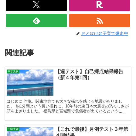
おとぼけ＠子育て爆走中
関連記事
【週テスト】自己採点結果報告
中学受験
（新４年第1回）
はじめに 昨晩、関東地方でも大きな揺れを感じる地震がありまし
た。 約1分間という長い揺れに、10年前の東日本大震災の恐ろしさが
頭をよぎりました。 福島県と宮城県で負傷者が出ているということ
ですが、震源地周辺にお住いの方は、しばらくの間、建物...
【これで最後】月例テスト３年第
中学受験
４回結果