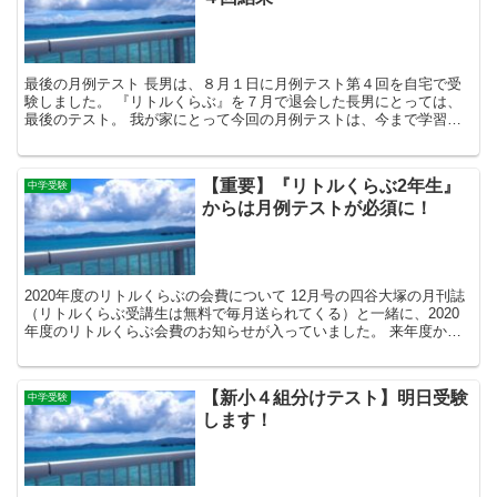
最後の月例テスト 長男は、８月１日に月例テスト第４回を自宅で受
験しました。 『リトルくらぶ』を７月で退会した長男にとっては、
最後のテスト。 我が家にとって今回の月例テストは、今まで学習し
てきた『リトルくらぶ』の総復習テストの位置づけです。 ...
【重要】『リトルくらぶ2年生』
中学受験
からは月例テストが必須に！
2020年度のリトルくらぶの会費について 12月号の四谷大塚の月刊誌
（リトルくらぶ受講生は無料で毎月送られてくる）と一緒に、2020
年度のリトルくらぶ会費のお知らせが入っていました。 来年度から2
年生、3年生のカリキュラムに月例テストが加わ...
【新小４組分けテスト】明日受験
中学受験
します！