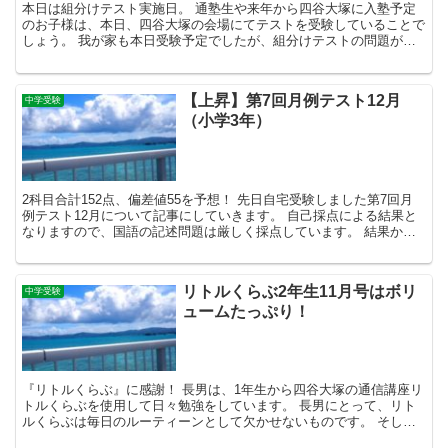
本日は組分けテスト実施日。 通塾生や来年から四谷大塚に入塾予定
のお子様は、本日、四谷大塚の会場にてテストを受験していることで
しょう。 我が家も本日受験予定でしたが、組分けテストの問題が自
宅に届いたのが、今から約30分前の午前10時半頃。 ヤ...
【上昇】第7回月例テスト12月
中学受験
（小学3年）
2科目合計152点、偏差値55を予想！ 先日自宅受験しました第7回月
例テスト12月について記事にしていきます。 自己採点による結果と
なりますので、国語の記述問題は厳しく採点しています。 結果から
先に発表します。 算数 79点（偏差値56を予...
リトルくらぶ2年生11月号はボリ
中学受験
ュームたっぷり！
『リトルくらぶ』に感謝！ 長男は、1年生から四谷大塚の通信講座リ
トルくらぶを使用して日々勉強をしています。 長男にとって、リト
ルくらぶは毎日のルーティーンとして欠かせないものです。 そし
て、中学受験経験が無い私たち夫婦にとっても、中学受験ま...