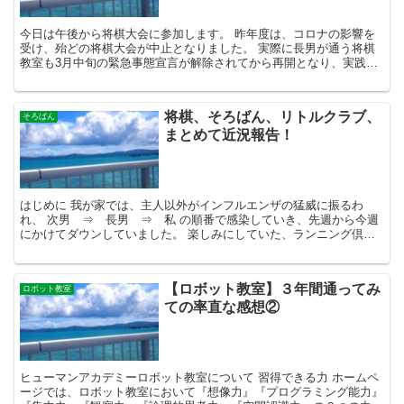
今日は午後から将棋大会に参加します。 昨年度は、コロナの影響を
受け、殆どの将棋大会が中止となりました。 実際に長男が通う将棋
教室も3月中旬の緊急事態宣言が解除されてから再開となり、実践
（対局）からは、長いこと遠ざかっている状況です。 現在の...
将棋、そろばん、リトルクラブ、
そろばん
まとめて近況報告！
はじめに 我が家では、主人以外がインフルエンザの猛威に振るわ
れ、 次男 ⇒ 長男 ⇒ 私 の順番で感染していき、先週から今週
にかけてダウンしていました。 楽しみにしていた、ランニング倶楽
部のスキー教室も泣く泣くキャンセルに。 リトルクラブ３...
【ロボット教室】３年間通ってみ
ロボット教室
ての率直な感想②
ヒューマンアカデミーロボット教室について 習得できる力 ホームペ
ージでは、ロボット教室において『想像力』『プログラミング能力』