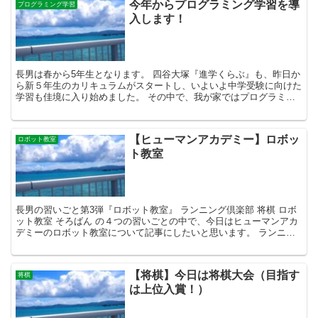
今年からプログラミング学習を導
プログラミング学習
入します！
長男は春から5年生となります。 四谷大塚『進学くらぶ』も、昨日か
ら新５年生のカリキュラムがスタートし、いよいよ中学受験に向けた
学習も佳境に入り始めました。 その中で、我が家ではプログラミン
グ学習を新たに導入します。 その理由として、長男がプ...
【ヒューマンアカデミー】ロボッ
ロボット教室
ト教室
長男の習いごと第3弾『ロボット教室』 ランニング倶楽部 将棋 ロボ
ット教室 そろばん の４つの習いごとの中で、今日はヒューマンアカ
デミーのロボット教室について記事にしたいと思います。 ランニン
グ、将棋については、過去の記事を参考にしてみて下...
【将棋】今日は将棋大会（目指す
将棋
は上位入賞！）