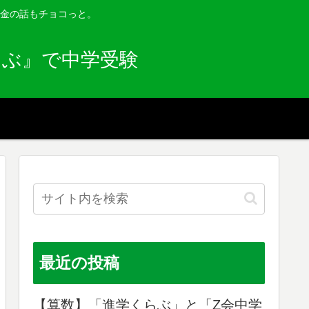
金の話もチョコっと。
らぶ』で中学受験
最近の投稿
【算数】「進学くらぶ」と「Z会中学