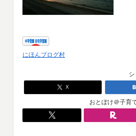
にほんブログ村
シ
X
おとぼけ＠子育