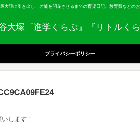
最大限に引き出し、才能を開花させるまでの育児日記。教育費などのお
谷大塚『進学くらぶ』『リトルく
プライバシーポリシー
DCC9CA09FE24
願いします！