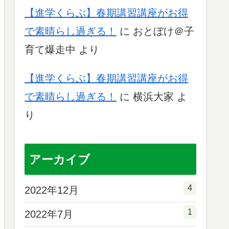
【進学くらぶ】春期講習講座がお得
で素晴らし過ぎる！
に
おとぼけ＠子
育て爆走中
より
【進学くらぶ】春期講習講座がお得
で素晴らし過ぎる！
に
横浜大家
よ
り
アーカイブ
4
2022年12月
1
2022年7月