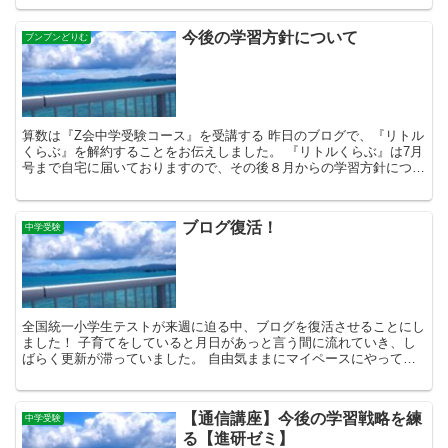
今後の学習方針について
ブンブンどりむ
算数は『Z会中学受験コース』を受講する 昨日のブログで、『リトル
くらぶ』を解約することをお伝えしました。 『リトルくらぶ』は7月
号まで自宅に届いておりますので、その後８月からの学習方針につい
て、今日は記事にしていきたいと思います。 まず算数...
ブログ復活！
中学受験
全国統一小学生テストが来週に迫る中、ブログを復活させることにし
ました！ 子育てをしていると月日があっと言う間に流れていき、し
ばらく更新が滞っていました。 自由気ままにマイペースにやってい
ますので、お許しください(笑) さて、あれから子供たち...
【通信講座】今後の学習戦略を練
中学受験
る【進研ゼミ】