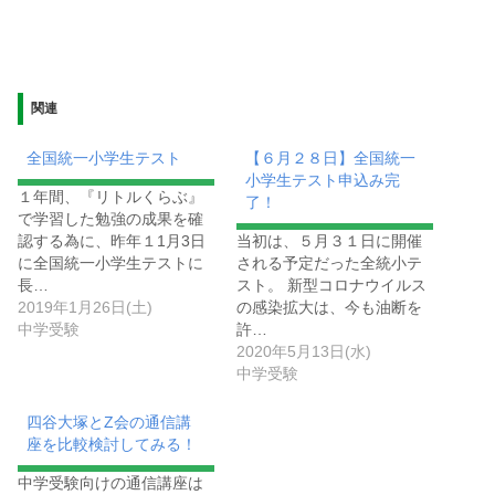
関連
全国統一小学生テスト
【６月２８日】全国統一
小学生テスト申込み完
１年間、『リトルくらぶ』
了！
で学習した勉強の成果を確
認する為に、昨年１1月3日
当初は、５月３１日に開催
に全国統一小学生テストに
される予定だった全統小テ
長…
スト。 新型コロナウイルス
2019年1月26日(土)
の感染拡大は、今も油断を
中学受験
許…
2020年5月13日(水)
中学受験
四谷大塚とZ会の通信講
座を比較検討してみる！
中学受験向けの通信講座は