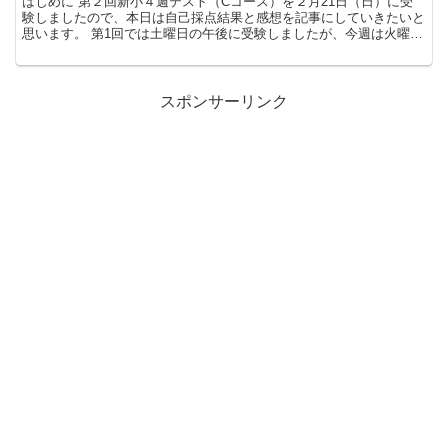
はじめに 第２回新小４週テスト（Cコース）を２月21日（日）に受
験しましたので、本日は自己採点結果と感想を記事にしていきたいと
思います。 第1回では土曜日の午後に受験しましたが、今週は火曜日
が祝日であることもあり、日曜日の午前中にテストを受...
スポンサーリンク