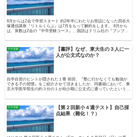
8月からはZ会で学習スタート 約2年半にわたりお世話になった四谷大
塚通信講座『リトルくらぶ』は7月をもって解約をします。 8月から
は、算数はZ会の『中学受験コース』、国語はドリム社の『ブンブン
どりむ』で新たに学習をスタートします。 理科、社...
【書評】なぜ、東大生の３人に一
中学受験
人が公文式なのか？
自学自習のヒントが隠された１冊 前回、『塾に行かなくても勉強が
できる子の習慣』をご紹介させて頂きましたが、同書籍において、東
京大学医学部生の約３分の１が幼少期に公文式に通っていたという驚
くべき事例が挙げられていました。 私達夫婦は公文式に通...
【第２回新小４週テスト】自己採
中学受験
点結果（難化！？）