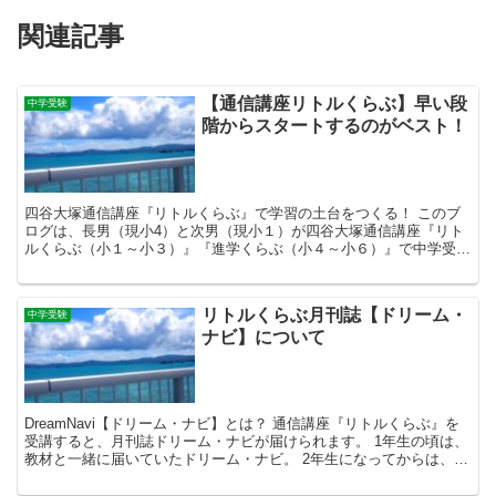
関連記事
【通信講座リトルくらぶ】早い段
中学受験
階からスタートするのがベスト！
四谷大塚通信講座『リトルくらぶ』で学習の土台をつくる！ このブ
ログは、長男（現小4）と次男（現小１）が四谷大塚通信講座『リト
ルくらぶ（小１～小３）』『進学くらぶ（小４～小６）』で中学受験
に挑むまでの軌跡となります。 我が家では、長男、次男と...
リトルくらぶ月刊誌【ドリーム・
中学受験
ナビ】について
DreamNavi【ドリーム・ナビ】とは？ 通信講座『リトルくらぶ』を
受講すると、月刊誌ドリーム・ナビが届けられます。 1年生の頃は、
教材と一緒に届いていたドリーム・ナビ。 2年生になってからは、教
材の分量が増えたせいか、教材が送られた日の...