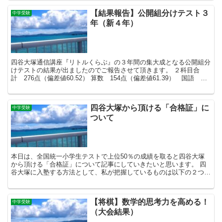
【結果報告】公開組分けテスト３
中学受験
年（新４年）
四谷大塚通信講座『リトルくらぶ』の３年間の集大成となる公開組分
けテストの結果が出ましたのでご報告させて頂きます。 ２科目合
計 276点（偏差値60.52） 算数 154点（偏差値61.39） 国語
122点（偏差値56.84） 偏差値推移（...
四谷大塚から頂ける「合格証」に
中学受験
ついて
本日は、全国統一小学生テストで上位50％の成績を取ると四谷大塚
から頂ける「合格証」について記事にしていきたいと思います。 四
谷大塚に入塾する方法として、私が把握しているものは以下の２つで
す。 ①入塾テストを受けて合格する ②全国統一小学生テ...
【将棋】数学的思考力を高める！
中学受験
（大会結果）