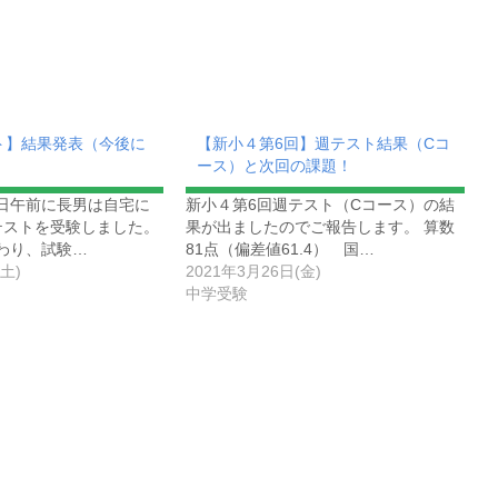
ト】結果発表（今後に
【新小４第6回】週テスト結果（Cコ
ース）と次回の課題！
4日午前に長男は自宅に
新小４第6回週テスト（Cコース）の結
テストを受験しました。
果が出ましたのでご報告します。 算数
わり、試験…
81点（偏差値61.4） 国…
土)
2021年3月26日(金)
中学受験