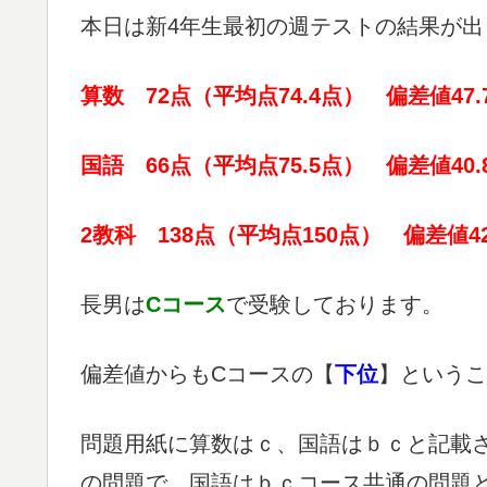
本日は新4年生最初の週テストの結果が
算数 72点（平均点74.4点） 偏差値47.
国語 66点（平均点75.5点） 偏差値40.
2教科 138点（平均点150点） 偏差値42
長男は
Cコース
で受験しております。
偏差値からもCコースの【
下位
】というこ
問題用紙に算数はｃ、国語はｂｃと記載
の問題で、国語はｂｃコース共通の問題