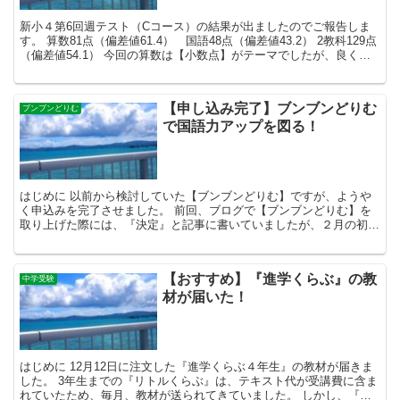
新小４第6回週テスト（Cコース）の結果が出ましたのでご報告しま
す。 算数81点（偏差値61.4） 国語48点（偏差値43.2） 2教科129点
（偏差値54.1） 今回の算数は【小数点】がテーマでしたが、良く出
来ていました。 計算問題も繰り返...
【申し込み完了】ブンブンどりむ
ブンブンどりむ
で国語力アップを図る！
はじめに 以前から検討していた【ブンブンどりむ】ですが、ようや
く申込みを完了させました。 前回、ブログで【ブンブンどりむ】を
取り上げた際には、『決定』と記事に書いていましたが、２月の初旬
に長男、次男が相次いでインフルエンザに感染し、新３年生...
【おすすめ】『進学くらぶ』の教
中学受験
材が届いた！
はじめに 12月12日に注文した『進学くらぶ４年生』の教材が届きま
した。 3年生までの『リトルくらぶ』は、テキスト代が受講費に含ま
れていたため、毎月、教材が送られてきていました。 しかし、『進