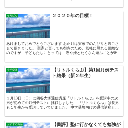
学くらぶ』では、受講費にテキスト代が含まれていな...
２０２０年の目標！
そろばん
あけましておめでとうございます お正月は実家でのんびりと過ごさ
せて頂きました。 実家と言っても都内のため、気軽に帰れる距離な
のですが、子どもたちにとっては、甥や姪とたくさん遊ぶことが出来
てとても楽しかった模様です。 私自身も普段の子育てから...
【リトルくらぶ】第1回月例テス
中学受験
ト結果（新２年生）
３月13日（日）に四谷大塚通信講座『リトルくらぶ』を受講中の次
男が初めての月例テストに挑戦しました。 『リトルくらぶ』は長男
も１年生から受講していていました。 中学受験向けの通信講座とし
て、素晴らしい内容であったため、長男に倣って次男も受講...
【書評】塾に行かなくても勉強が
おすすめ商品